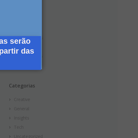
janeiro 2023
junho 2020
junho 2017
fevereiro 2016
as serão
janeiro 2016
partir das
fevereiro 2015
janeiro 2015
Categorias
Creative
General
Insights
Tech
Uncategorized