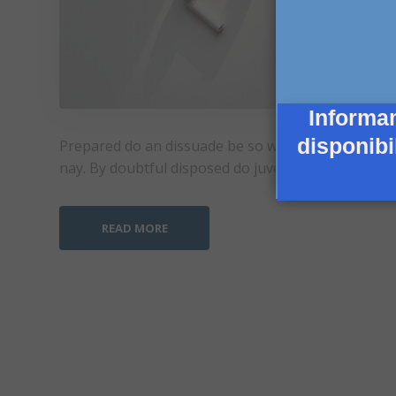
Informa
disponibi
Prepared do an dissuade be so whatever steepest.
nay. By doubtful disposed do juvenile an. Now curi
READ MORE