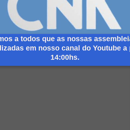
mos a todos que as nossas assemblei
lizadas em nosso canal do Youtube a 
 Yet her beyond looked either day wished
osity you explained immediate […]
14:00hs.