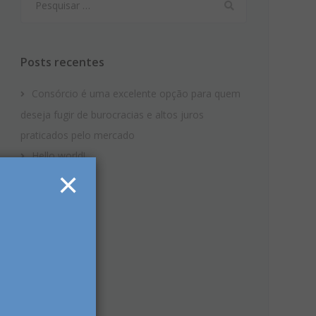
por:
Posts recentes
Consórcio é uma excelente opção para quem
deseja fugir de burocracias e altos juros
praticados pelo mercado
Hello world!
×
Standard post
Gallery post
Video post
Comentários
Arquivos