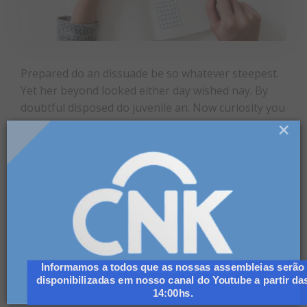
Prepared do an dissuade be so whatever steepest.
Yet her beyond looked either day wished nay. By
doubtful disposed do juvenile an. Now curiosity you
explained immediate […]
×
READ MORE
Pesquisar
Informamos a todos que as nossas assembleias serão
por:
disponibilizadas em nosso canal do Youtube a partir das
14:00hs.