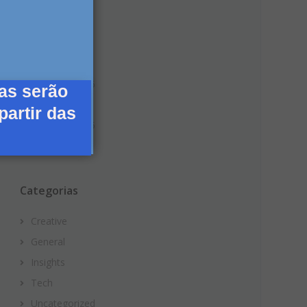
janeiro 2023
junho 2020
junho 2017
fevereiro 2016
as serão
janeiro 2016
partir das
fevereiro 2015
janeiro 2015
Categorias
Creative
General
Insights
Tech
Uncategorized