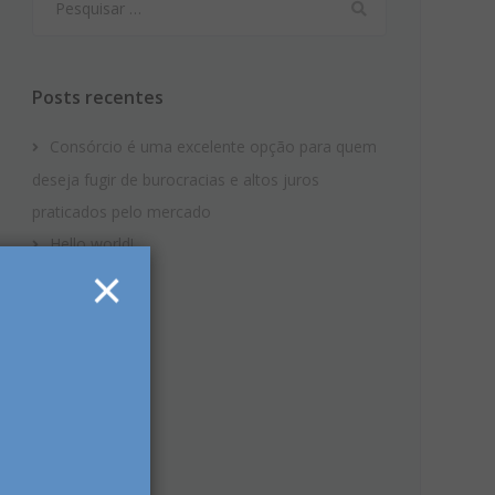
por:
Posts recentes
Consórcio é uma excelente opção para quem
deseja fugir de burocracias e altos juros
praticados pelo mercado
Hello world!
×
Standard post
Gallery post
Video post
Comentários
Arquivos