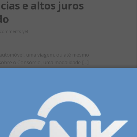
cias e altos juros
do
comments yet
 automóvel, uma viagem, ou até mesmo
 sobre o Consórcio, uma modalidade […]