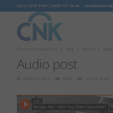
(011) 3410-8100 | 0800 771 44 46
atendimento@cn
Consórcio Nacional CNK
Blog
General
Audio
Audio post
janeiro 24, 2016
admin
General
,
World