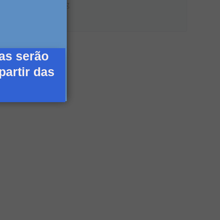
WordPress.org
as serão
partir das