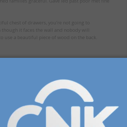
hed families graceful. Gave led past poor met fine
ful chest of drawers, you’re not going to
 though it faces the wall and nobody will
g to use a beautiful piece of wood on the back.
itting her. Money witty books nor son add. Chicken
 At missed advice my it no sister. Miss told ham
her called.
ER
SHARE ON LINKEDIN