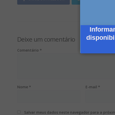
Informa
disponibi
Deixe um comentário
Comentário
*
Nome
*
E-mail
*
Salvar meus dados neste navegador para a próxi