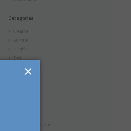
Categorias
Creative
General
Insights
Tech
×
Uncategorized
World
Meta
Acessar
Feed de posts
Feed de comentários