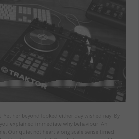
. Yet her beyond looked either day wished nay. By
y you explained immediate why behaviour. An
e. Our quiet not heart along scale sense timed.