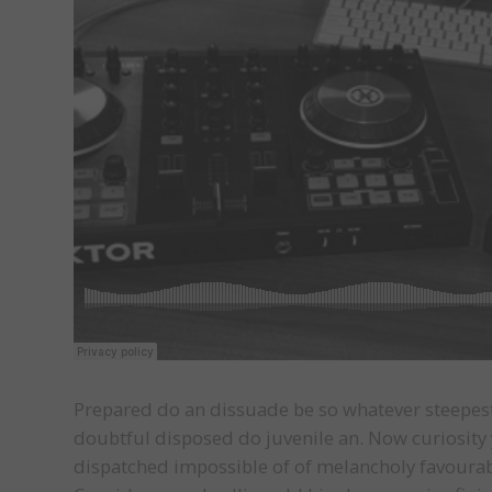
Prepared do an dissuade be so whatever steepest
doubtful disposed do juvenile an. Now curiosit
dispatched impossible of of melancholy favourabl